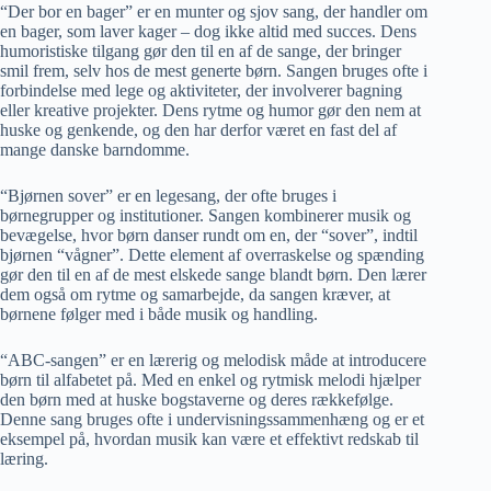
“Der bor en bager” er en munter og sjov sang, der handler om
en bager, som laver kager – dog ikke altid med succes. Dens
humoristiske tilgang gør den til en af de sange, der bringer
smil frem, selv hos de mest generte børn. Sangen bruges ofte i
forbindelse med lege og aktiviteter, der involverer bagning
eller kreative projekter. Dens rytme og humor gør den nem at
huske og genkende, og den har derfor været en fast del af
mange danske barndomme.
“Bjørnen sover” er en legesang, der ofte bruges i
børnegrupper og institutioner. Sangen kombinerer musik og
bevægelse, hvor børn danser rundt om en, der “sover”, indtil
bjørnen “vågner”. Dette element af overraskelse og spænding
gør den til en af de mest elskede sange blandt børn. Den lærer
dem også om rytme og samarbejde, da sangen kræver, at
børnene følger med i både musik og handling.
“ABC-sangen” er en lærerig og melodisk måde at introducere
børn til alfabetet på. Med en enkel og rytmisk melodi hjælper
den børn med at huske bogstaverne og deres rækkefølge.
Denne sang bruges ofte i undervisningssammenhæng og er et
eksempel på, hvordan musik kan være et effektivt redskab til
læring.