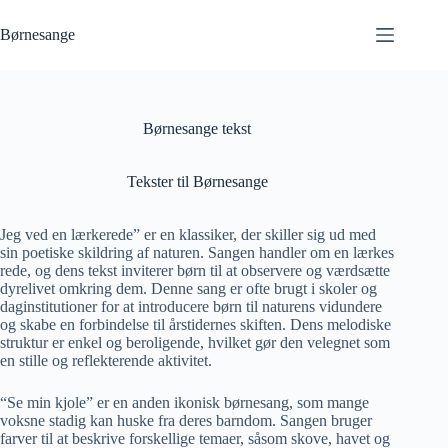
Fortsæt
til
Børnesange
indhold
Børnesange tekst
Tekster til Børnesange
Jeg ved en lærkerede” er en klassiker, der skiller sig ud med
sin poetiske skildring af naturen. Sangen handler om en lærkes
rede, og dens tekst inviterer børn til at observere og værdsætte
dyrelivet omkring dem. Denne sang er ofte brugt i skoler og
daginstitutioner for at introducere børn til naturens vidundere
og skabe en forbindelse til årstidernes skiften. Dens melodiske
struktur er enkel og beroligende, hvilket gør den velegnet som
en stille og reflekterende aktivitet.
“Se min kjole” er en anden ikonisk børnesang, som mange
voksne stadig kan huske fra deres barndom. Sangen bruger
farver til at beskrive forskellige temaer, såsom skove, havet og