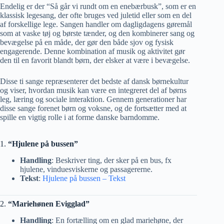
Endelig er der “Så går vi rundt om en enebærbusk”, som er en
klassisk legesang, der ofte bruges ved juletid eller som en del
af forskellige lege. Sangen handler om dagligdagens gøremål
som at vaske tøj og børste tænder, og den kombinerer sang og
bevægelse på en måde, der gør den både sjov og fysisk
engagerende. Denne kombination af musik og aktivitet gør
den til en favorit blandt børn, der elsker at være i bevægelse.
Disse ti sange repræsenterer det bedste af dansk børnekultur
og viser, hvordan musik kan være en integreret del af børns
leg, læring og sociale interaktion. Gennem generationer har
disse sange forenet børn og voksne, og de fortsætter med at
spille en vigtig rolle i at forme danske barndomme.
1.
“Hjulene på bussen”
Handling
: Beskriver ting, der sker på en bus, fx
hjulene, vinduesviskerne og passagererne.
Tekst
:
Hjulene på bussen – Tekst
2.
“Mariehønen Evigglad”
Handling
: En fortælling om en glad mariehøne, der