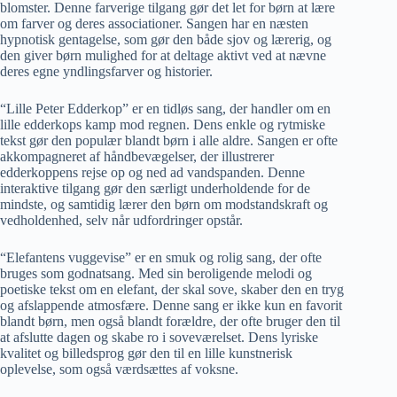
blomster. Denne farverige tilgang gør det let for børn at lære
om farver og deres associationer. Sangen har en næsten
hypnotisk gentagelse, som gør den både sjov og lærerig, og
den giver børn mulighed for at deltage aktivt ved at nævne
deres egne yndlingsfarver og historier.
“Lille Peter Edderkop” er en tidløs sang, der handler om en
lille edderkops kamp mod regnen. Dens enkle og rytmiske
tekst gør den populær blandt børn i alle aldre. Sangen er ofte
akkompagneret af håndbevægelser, der illustrerer
edderkoppens rejse op og ned ad vandspanden. Denne
interaktive tilgang gør den særligt underholdende for de
mindste, og samtidig lærer den børn om modstandskraft og
vedholdenhed, selv når udfordringer opstår.
“Elefantens vuggevise” er en smuk og rolig sang, der ofte
bruges som godnatsang. Med sin beroligende melodi og
poetiske tekst om en elefant, der skal sove, skaber den en tryg
og afslappende atmosfære. Denne sang er ikke kun en favorit
blandt børn, men også blandt forældre, der ofte bruger den til
at afslutte dagen og skabe ro i soveværelset. Dens lyriske
kvalitet og billedsprog gør den til en lille kunstnerisk
oplevelse, som også værdsættes af voksne.