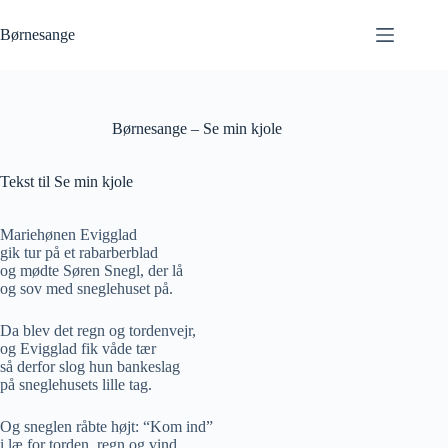
Fortsæt
til
Børnesange
indhold
Børnesange – Se min kjole
Tekst til Se min kjole
Mariehønen Evigglad
gik tur på et rabarberblad
og mødte Søren Snegl, der lå
og sov med sneglehuset på.
Da blev det regn og tordenvejr,
og Evigglad fik våde tær
så derfor slog hun bankeslag
på sneglehusets lille tag.
Og sneglen råbte højt: “Kom ind”
i læ for torden, regn og vind