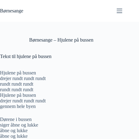
Fortsæt
til
Børnesange
indhold
Børnesange – Hjulene på bussen
Tekst til hjulene på bussen
Hjulene på bussen
drejer rundt rundt rundt
rundt rundt rundt
rundt rundt rundt
Hjulene på bussen
drejer rundt rundt rundt
gennem hele byen
Dørene i bussen
siger åbne og lukke
åbne og lukke
åbne og lukke