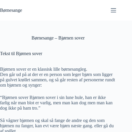
Fortsæt
til
Børnesange
indhold
Børnesange – Bjørnen sover
Tekst til Bjørnen sover
Bjørnen sover er en klassisk lille børnesangleg.
Den går ud på at der er en person som leger bjørn som ligger
på gulvet krøllet sammen, og så går resten af personerne rundt
om bjørnen og synger:
“Bjørnen sover Bjørnen sover i sin lune hule, han er ikke
farlig når man blot er varlig, men man kan dog men man kan
dog ikke på ham tro.”
Så vågner bjørnen og skal så fange de andre og den som
bjørnen nu fanger, kan evt være bjørn næste gang. eller gå du
af spillet.