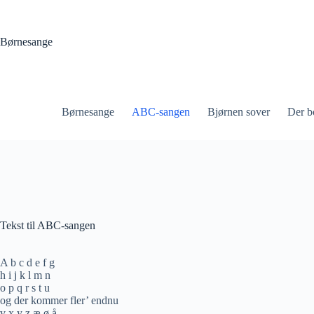
Fortsæt
til
indhold
Børnesange
Børnesange
ABC-sangen
Bjørnen sover
Der b
Tekst til ABC-sangen
A b c d e f g
h i j k l m n
o p q r s t u
og der kommer fler’ endnu
v x y z æ ø å