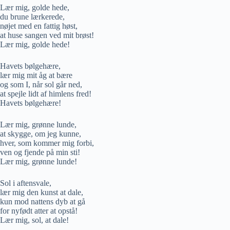
Lær mig, golde hede,
du brune lærkerede,
nøjet med en fattig høst,
at huse sangen ved mit brøst!
Lær mig, golde hede!
Havets bølgehære,
lær mig mit åg at bære
og som I, når sol går ned,
at spejle lidt af himlens fred!
Havets bølgehære!
Lær mig, grønne lunde,
at skygge, om jeg kunne,
hver, som kommer mig forbi,
ven og fjende på min sti!
Lær mig, grønne lunde!
Sol i aftensvale,
lær mig den kunst at dale,
kun mod nattens dyb at gå
for nyfødt atter at opstå!
Lær mig, sol, at dale!